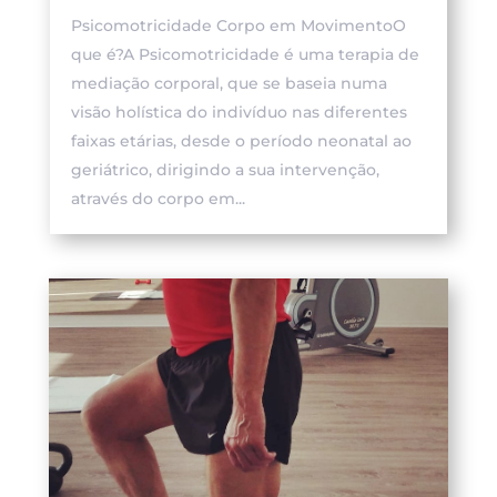
Psicomotricidade Corpo em MovimentoO
que é?A Psicomotricidade é uma terapia de
mediação corporal, que se baseia numa
visão holística do indivíduo nas diferentes
faixas etárias, desde o período neonatal ao
geriátrico, dirigindo a sua intervenção,
através do corpo em...