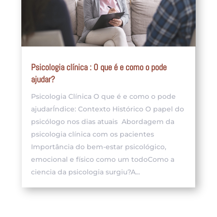
Psicologia clínica : O que é e como o pode
ajudar?
Psicologia Clínica O que é e como o pode
ajudarÍndice: Contexto Histórico O papel do
psicólogo nos dias atuais Abordagem da
psicologia clínica com os pacientes
Importância do bem-estar psicológico,
emocional e físico como um todoComo a
ciencia da psicologia surgiu?A...