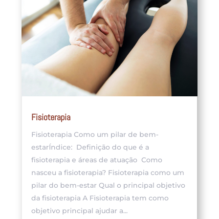
Fisioterapia
Fisioterapia Como um pilar de bem-
estarÍndice: Definição do que é a
fisioterapia e áreas de atuação Como
nasceu a fisioterapia? Fisioterapia como um
pilar do bem-estar Qual o principal objetivo
da fisioterapia A Fisioterapia tem como
objetivo principal ajudar a...