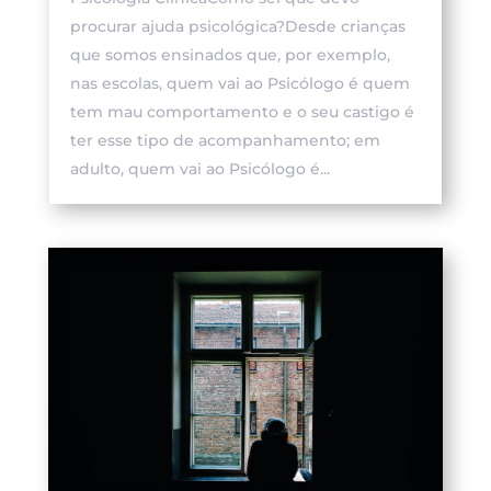
procurar ajuda psicológica?Desde crianças
que somos ensinados que, por exemplo,
nas escolas, quem vai ao Psicólogo é quem
tem mau comportamento e o seu castigo é
ter esse tipo de acompanhamento; em
adulto, quem vai ao Psicólogo é...