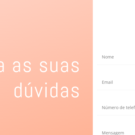
a as suas
dúvidas