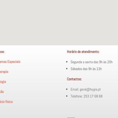
ços:
Horário de atendimento:
amas Especiais
Segunda a sexta das 9h às 20h
Sábados das 9h às 13h
terapia
Contactos:
logia
Email: geral@hygia.pt
ção
Telefone: 253 17 68 68
cio físico