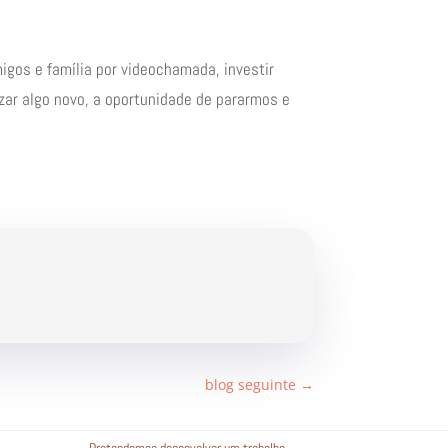
migos e família por videochamada, investir
izar algo novo, a oportunidade de pararmos e
blog seguinte
→
Pretendemos desenvolver um trabalho