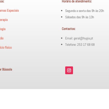
ços:
Horário de atendimento:
amas Especiais
Segunda a sexta das 9h às 20h
Sábados das 9h às 13h
terapia
Contactos:
logia
ção
Email: geral@hygia.pt
Telefone: 253 17 68 68
cio físico
er Bússola