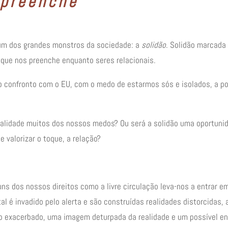
 preenche
m dos grandes monstros da sociedade: a
solidão
. Solidão marcada
a, que nos preenche enquanto seres relacionais.
confronto com o EU, com o medo de estarmos sós e isolados, a po
 realidade muitos dos nossos medos? Ou será a solidão uma oportun
 valorizar o toque, a relação?
uns dos nossos direitos como a livre circulação leva-nos a entrar em
 é invadido pelo alerta e são construídas realidades distorcidas,
do exacerbado, uma imagem deturpada da realidade e um possível en