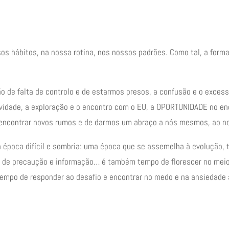
os hábitos, na nossa rotina, nos nossos padrões. Como tal, a fo
o de falta de controlo e de estarmos presos, a confusão e o excess
atividade, a exploração e o encontro com o EU, a OPORTUNIDADE no e
e encontrar novos rumos e de darmos um abraço a nós mesmos, ao no
época difícil e sombria: uma época que se assemelha à evolução, 
de precaução e informação… é também tempo de florescer no meio da
É tempo de responder ao desafio e encontrar no medo e na ansiedade 