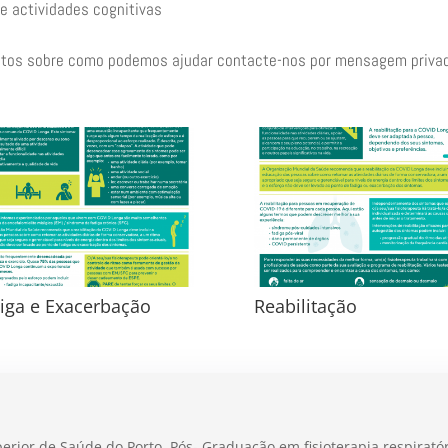
 e actividades cognitivas
tos sobre como podemos ajudar contacte-nos por mensagem privad
iga e Exacerbação
Reabilitação
perior de Saúde do Porto
,
Pós- Graduação em fisioterapia respirató