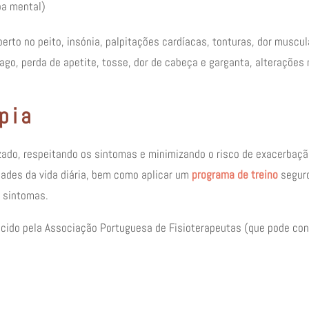
oa mental)
erto no peito, insónia, palpitações cardíacas, tonturas, dor muscul
mago, perda de apetite, tosse, dor de cabeça e garganta, alterações
pia
lizado, respeitando os sintomas e minimizando o risco de exacerbaç
dades da vida diária, bem como aplicar um
programa de treino
seguro
s sintomas.
necido pela Associação Portuguesa de Fisioterapeutas (que pode con