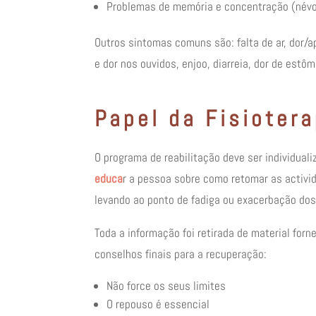
Problemas de memória e concentração (név
Outros sintomas comuns são: falta de ar, dor/ap
e dor nos ouvidos, enjoo, diarreia, dor de estô
Papel da Fisiotera
O programa de reabilitação deve ser individua
educa
r a pessoa sobre como retomar as activi
levando ao ponto de fadiga ou exacerbação do
Toda a informação foi retirada de material for
conselhos finais para a recuperação:
Não force os seus limites
O repouso é essencial