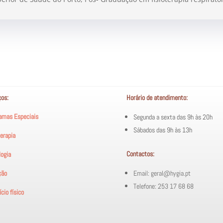
ços:
Horário de atendimento:
amas Especiais
Segunda a sexta das 9h às 20h
Sábados das 9h às 13h
terapia
Contactos:
logia
ção
Email: geral@hygia.pt
Telefone: 253 17 68 68
cio físico